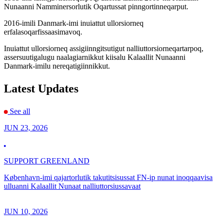
Nunaanni Namminersorlutik Oqartussat pinngortinneqarput.
2016-imili Danmark-imi inuiattut ullorsiorneq
erfalasoqarfissaasimavoq.
Inuiattut ullorsiorneq assigiinngitsutigut nalliuttorsiorneqartarpoq,
assersuutigalugu naalagiarnikkut kiisalu Kalaallit Nunaanni
Danmark-imilu nereqatigiinnikkut.
Latest Updates
See all
JUN 23, 2026
SUPPORT GREENLAND
København-imi qajartorlutik takutitsisussat FN-ip nunat inoqqaavisa
ulluanni Kalaallit Nunaat nalliuttorsiussavaat
JUN 10, 2026