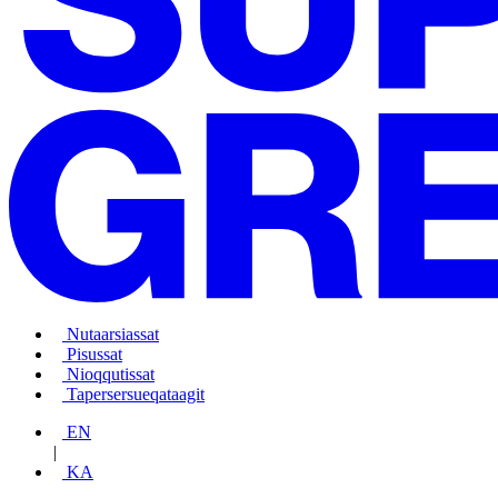
Nutaarsiassat
Pisussat
Nioqqutissat
Tapersersueqataagit
EN
|
KA