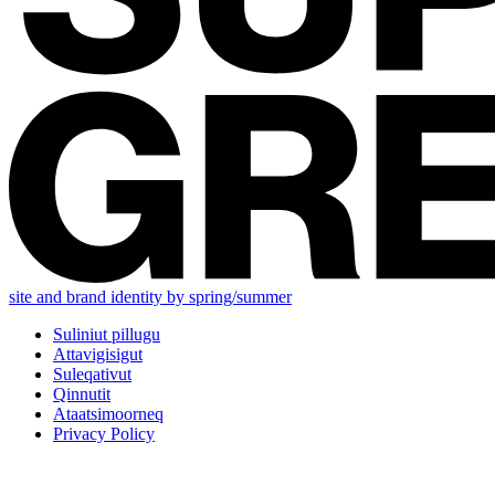
site and brand identity by spring/summer
Suliniut pillugu
Attavigisigut
Suleqativut
Qinnutit
Ataatsimoorneq
Privacy Policy