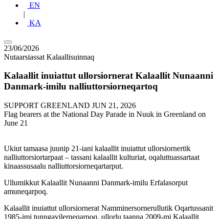
EN
|
KA
23/06/2026
Nutaarsiassat
Kalaallisuinnaq
Kalaallit inuiattut ullorsiornerat Kalaallit Nunaanni
Danmark-imilu nalliuttorsiorneqartoq
SUPPORT GREENLAND
JUN 21, 2026
Flag bearers at the National Day Parade in Nuuk in Greenland on
June 21
Ukiut tamaasa juunip 21-iani kalaallit inuiattut ullorsiornertik
nalliuttorsiortarpaat – tassani kalaallit kulturiat, oqaluttuassartaat
kinaassusaalu nalliuttorsiorneqartarput.
Ullumikkut Kalaallit Nunaanni Danmark-imilu Erfalasorput
amuneqarpoq.
Kalaallit inuiattut ullorsiornerat Namminersornerullutik Oqartussanit
1985-imi tunngavilerneqarpoq, ullorlu taanna 2009-mi Kalaallit