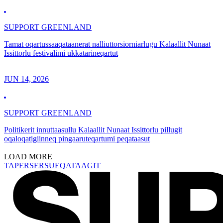
SUPPORT GREENLAND
Tamat oqartussaaqataanerat nalliuttorsiorniarlugu Kalaallit Nunaat
Issittorlu festivalimi ukkatarineqartut
JUN 14, 2026
SUPPORT GREENLAND
Politikerit innuttaasullu Kalaallit Nunaat Issittorlu pillugit
oqaloqatigiinneq pingaaruteqartumi peqataasut
LOAD MORE
TAPERSERSUEQATAAGIT