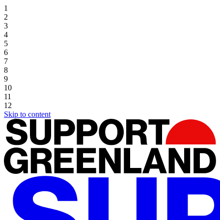
1
2
3
4
5
6
7
8
9
10
11
12
Skip to content